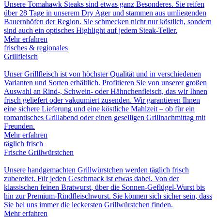
Unsere Tomahawk Steaks sind etwas ganz Besonderes. Sie reifen
über 28 Tage in unserem Dry Ager und stammen aus umliegenden
Bauernhöfen der Region. Sie schmecken nicht nur köstlich, sondern
sind auch ein optisches Highlight auf jedem Steak-Teller.
Mehr erfahren
frisches & regionales
Grillfleisch
Unser Grillfleisch ist von höchster Qualität und in verschiedenen
Varianten und Sorten erhältlich. Profitieren Sie von unserer großen
Auswahl an Rind-, Schwein- oder Hähnchenfleisch, das wir Ihnen
frisch geliefert oder vakuumiert zusenden. Wir garantieren Ihnen
eine sichere Lieferung und eine köstliche Mahlzeit – ob für ein
romantisches Grillabend oder einen geselligen Grillnachmittag mit
Freunden.
Mehr erfahren
täglich frisch
Frische Grillwürstchen
Unsere handgemachten Grillwürstchen werden täglich frisch
zubereitet. Für jeden Geschmack ist etwas dabei. Von der
klassischen feinen Bratwurst, über die Sonnen-Geflügel-Wurst bis
hin zur Premium-Rindfleischwurst. Sie können sich sicher sein, dass
Sie bei uns immer die leckersten Grillwürstchen finden.
Mehr erfahren